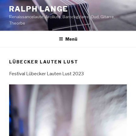
Zum
RALPH LANGE
Inhalt
Renaissancelaute, Arciliuto, Barockgitarre, Oud, Gitarre,
springen
Theorbe
Menü
LÜBECKER LAUTEN LUST
Festival Lübecker Lauten Lust 2023