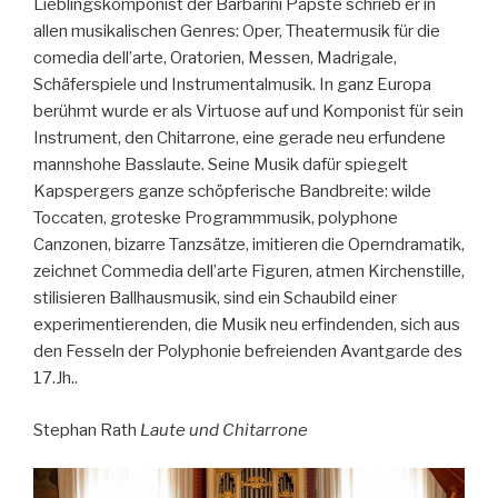
Lieblingskomponist der Barbarini Päpste schrieb er in
allen musikalischen Genres: Oper, Theatermusik für die
comedia dell’arte, Oratorien, Messen, Madrigale,
Schäferspiele und Instrumentalmusik. In ganz Europa
berühmt wurde er als Virtuose auf und Komponist für sein
Instrument, den Chitarrone, eine gerade neu erfundene
mannshohe Basslaute. Seine Musik dafür spiegelt
Kapspergers ganze schöpferische Bandbreite: wilde
Toccaten, groteske Programmmusik, polyphone
Canzonen, bizarre Tanzsätze, imitieren die Operndramatik,
zeichnet Commedia dell’arte Figuren, atmen Kirchenstille,
stilisieren Ballhausmusik, sind ein Schaubild einer
experimentierenden, die Musik neu erfindenden, sich aus
den Fesseln der Polyphonie befreienden Avantgarde des
17.Jh..
Stephan Rath
Laute und Chitarrone