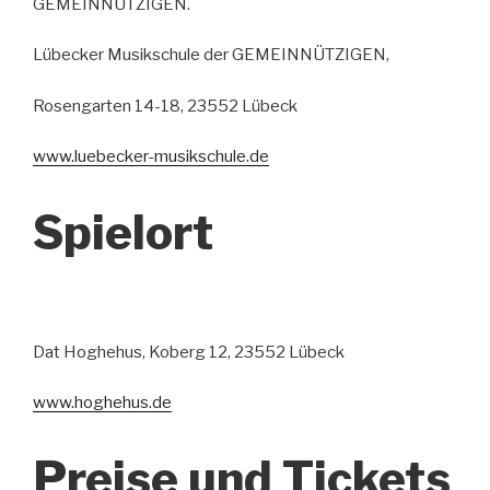
GEMEINNÜTZIGEN.
Lübecker Musikschule der GEMEINNÜTZIGEN,
Rosengarten 14-18, 23552 Lübeck
www.luebecker-musikschule.de
Spielort
Dat Hoghehus, Koberg 12, 23552 Lübeck
w
w
w
.
h
o
g
h
e
h
u
s
.
d
e
Preise und Tickets